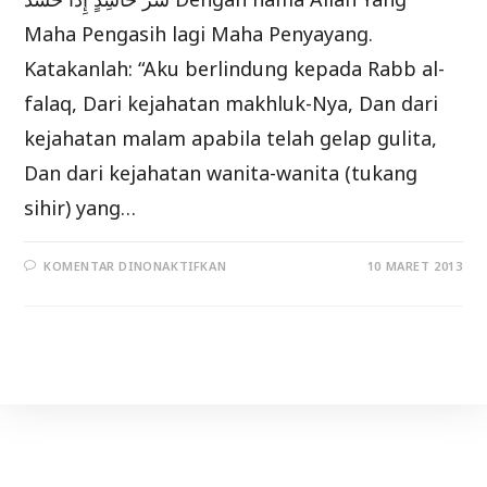
Maha Pengasih lagi Maha Penyayang.
Katakanlah: “Aku berlindung kepada Rabb al-
falaq, Dari kejahatan makhluk-Nya, Dan dari
kejahatan malam apabila telah gelap gulita,
Dan dari kejahatan wanita-wanita (tukang
sihir) yang…
PADA
KOMENTAR DINONAKTIFKAN
10 MARET 2013
TAFSIR
SURAT
AL-
FALAQ