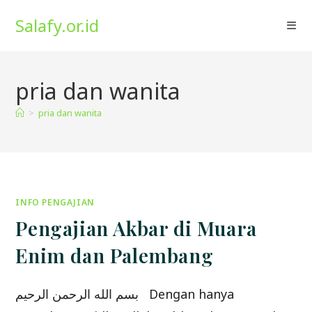
Skip
Salafy.or.id
to
content
pria dan wanita
>
pria dan wanita
INFO PENGAJIAN
Pengajian Akbar di Muara
Enim dan Palembang
بسم الله الرحمن الرحيم Dengan hanya