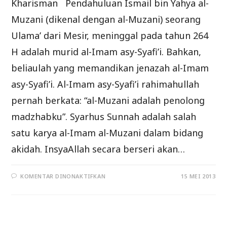
Kharisman Pendahuluan Ismail bin Yahya al-
Muzani (dikenal dengan al-Muzani) seorang
Ulama’ dari Mesir, meninggal pada tahun 264
H adalah murid al-Imam asy-Syafi’i. Bahkan,
beliaulah yang memandikan jenazah al-Imam
asy-Syafi’i. Al-Imam asy-Syafi’i rahimahullah
pernah berkata: “al-Muzani adalah penolong
madzhabku”. Syarhus Sunnah adalah salah
satu karya al-Imam al-Muzani dalam bidang
akidah. InsyaAllah secara berseri akan…
PADA
KOMENTAR DINONAKTIFKAN
15 MEI 2013
PENJELASAN
SYARHUS
SUNNAH
LIL
MUZANI
(BAG
KE-