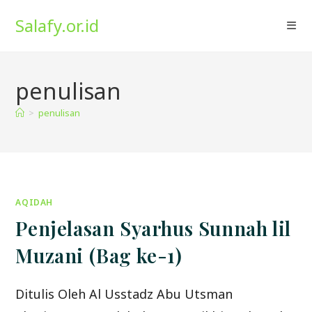
Skip
Salafy.or.id
to
content
penulisan
>
penulisan
AQIDAH
Penjelasan Syarhus Sunnah lil
Muzani (Bag ke-1)
Ditulis Oleh Al Usstadz Abu Utsman