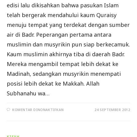
edisi lalu dikisahkan bahwa pasukan Islam
telah bergerak mendahului kaum Quraisy
menuju tempat yang terdekat dengan sumber
air di Badr. Peperangan pertama antara
muslimin dan musyrikin pun siap berkecamuk.
Kaum muslimin akhirnya tiba di daerah Badr.
Mereka mengambil tempat lebih dekat ke
Madinah, sedangkan musyrikin menempati
posisi lebih dekat ke Makkah. Allah
Subhanahu wa…
PADA
KOMENTAR DINONAKTIFKAN
24 SEPTEMBER 2012
PERANG
BADR
KUBRA
(LANJUTAN)
KISAH