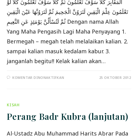
الْمَقَابِرَ كَلَّا سَوْفَ تَعْلَمُونَ ثُمَّ كَلَّا سَوْفَ تَعْلَمُونَ كَلَّا لَوْ
تَعْلَمُونَ عِلْمَ الْيَقِينِ لَتَرَوُنَّ الْجَحِيمَ ثُمَّ لَتَرَوُنَّهَا عَيْنَ الْيَقِينِ
ثُمَّ لَتُسْأَلُنَّ يَوْمَئِذٍ عَنِ النَّعِيمِ Dengan nama Allah
Yang Maha Pengasih Lagi Maha Penyayang 1.
Bermegah – megah telah melalaikan kalian. 2.
sampai kalian masuk kedalam kabur. 3.
janganlah begitu!! Kelak kalian akan…
PADA
KOMENTAR DINONAKTIFKAN
25 OKTOBER 2012
PELAJARAN
SURAT
AT
TAKASUR
(
BERMEGAH
KISAH
–
MEGAHAN)
Perang Badr Kubra (lanjutan)
Al-Ustadz Abu Muhammad Harits Abrar Pada