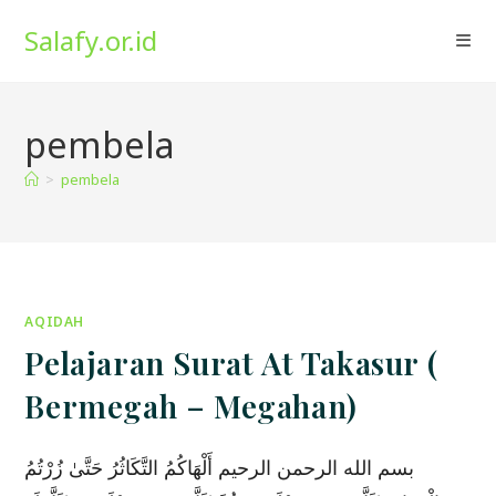
Skip
Salafy.or.id
to
content
pembela
>
pembela
AQIDAH
Pelajaran Surat At Takasur (
Bermegah – Megahan)
بسم الله الرحمن الرحيم أَلْهَاكُمُ التَّكَاثُرُ حَتَّىٰ زُرْتُمُ