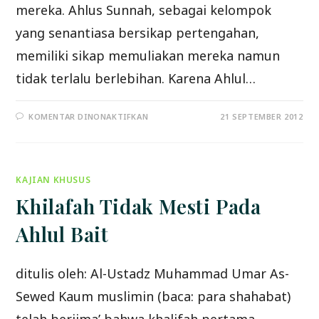
mereka. Ahlus Sunnah, sebagai kelompok
yang senantiasa bersikap pertengahan,
memiliki sikap memuliakan mereka namun
tidak terlalu berlebihan. Karena Ahlul…
PADA
KOMENTAR DINONAKTIFKAN
21 SEPTEMBER 2012
KONTROVERSI
SIKAP
TERHADAP
AHLUL
BAIT
KAJIAN KHUSUS
Khilafah Tidak Mesti Pada
Ahlul Bait
ditulis oleh: Al-Ustadz Muhammad Umar As-
Sewed Kaum muslimin (baca: para shahabat)