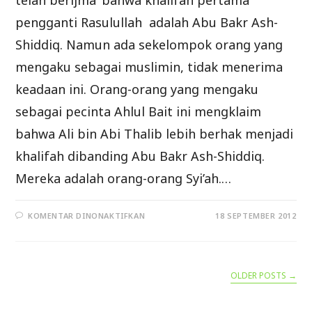
telah berijma’ bahwa khalifah pertama
pengganti Rasulullah adalah Abu Bakr Ash-
Shiddiq. Namun ada sekelompok orang yang
mengaku sebagai muslimin, tidak menerima
keadaan ini. Orang-orang yang mengaku
sebagai pecinta Ahlul Bait ini mengklaim
bahwa Ali bin Abi Thalib lebih berhak menjadi
khalifah dibanding Abu Bakr Ash-Shiddiq.
Mereka adalah orang-orang Syi’ah.…
PADA
KOMENTAR DINONAKTIFKAN
18 SEPTEMBER 2012
KHILAFAH
TIDAK
MESTI
PADA
AHLUL
BAIT
OLDER POSTS
→