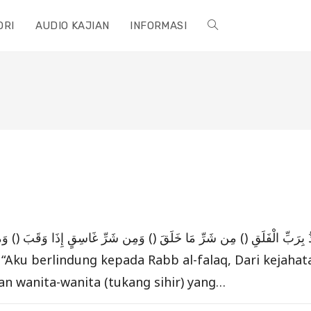
ORI
AUDIO KAJIAN
INFORMASI
TOGGLE
WEBSITE
SEARCH
قُلْ أَعُوذُ بِرَبِّ الْفَلَقِ () مِن شَرِّ مَا خَلَقَ () وَمِن شَرِّ غَاسِقٍ إِذَا وَ Dengan nama Al
 “Aku berlindung kepada Rabb al-falaq, Dari kejaha
tan wanita-wanita (tukang sihir) yang…