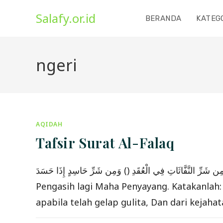
Skip
Salafy.or.id
to
BERANDA
KATEG
content
ngeri
AQIDAH
Tafsir Surat Al-Falaq
قَبَ () وَمِن شَرِّ النَّفَّاثَاتِ فِي الْعُقَدِ () وَمِن شَرِّ حَاسِدٍ إِذَا حَسَدَ
Pengasih lagi Maha Penyayang. Katakanlah:
apabila telah gelap gulita, Dan dari kejaha