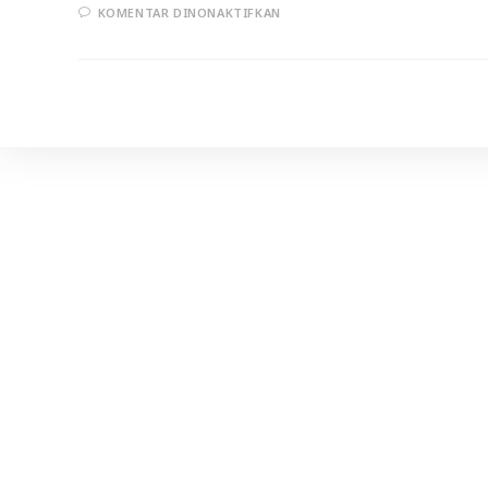
PADA
KOMENTAR DINONAKTIFKAN
TAFSIR
SURAT
AL-
FALAQ