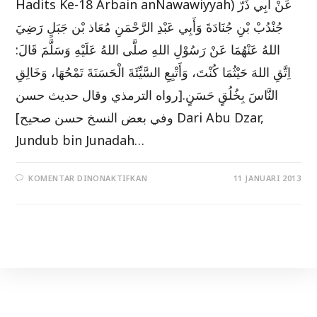
Hadits Ke-18 Arbain anNawawiyyah) عَنْ أَبِي ذَرّ
جُنْدُبْ بْنِ جُنَادَةَ وَأَبِي عَبْدِ الرَّحْمَنِ مُعَاذ بْن جَبَلٍ رَضِيَ
اللهُ عَنْهُمَا عَنْ رَسُوْلِ اللهِ صلَّى اللهُ عَلَيْهِ وَسَلَّمَ قَالَ:
اِتَّقِ اللهَ حَيْثُمَا كُنْتَ، وَأَتْبِعِ السَّيِّئَةَ الْحَسَنَةَ تَمْحُهَا، وَخَالِقِ
النَّاسَ بِخُلُقٍ حَسَنٍ.[رواه الترمذي وقال حديث حسن
وفي بعض النسخ حسن صحيح] Dari Abu Dzar,
Jundub bin Junadah…
PADA
KOMENTAR DINONAKTIFKAN
11 JANUARI 2013
IRINGI
KEBURUKAN
DENGAN
KEBAIKAN