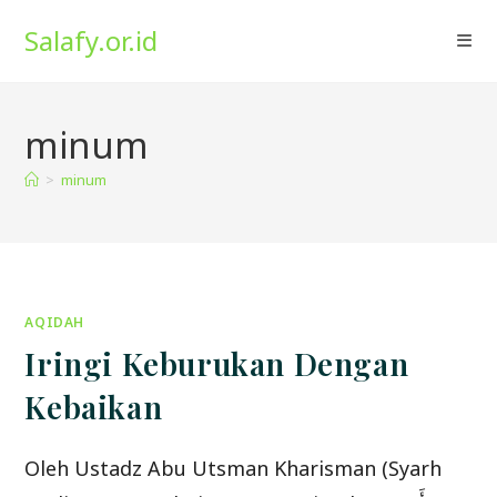
Skip
Salafy.or.id
to
content
minum
>
minum
AQIDAH
Iringi Keburukan Dengan
Kebaikan
Oleh Ustadz Abu Utsman Kharisman (Syarh