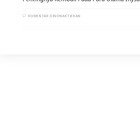
PADA
KOMENTAR DINONAKTIFKAN
KAJIAN
“TANDA
–
TANDA
ILMU
YANG
BERMANFAAT
(SESI
1)
DAN
PENTINGNYA
KEMBALI
PADA
PARA
ULAMA
(
SESI
2
)”