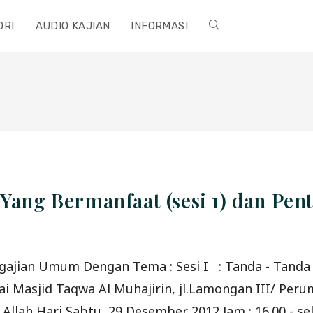
ORI
AUDIO KAJIAN
INFORMASI
TOGGLE
WEBSITE
SEARCH
 Yang Bermanfaat (sesi 1) dan Pe
ajian Umum Dengan Tema : Sesi I : Tanda - Tanda 
sai Masjid Taqwa Al Muhajirin, jl.Lamongan III/ Per
Allah Hari Sabtu, 29 Desember 2012 Jam : 16.00 - s