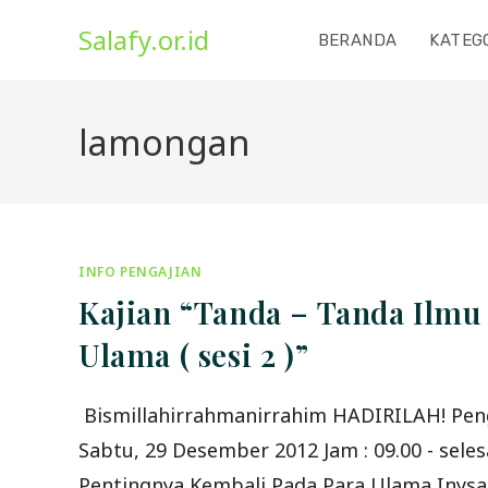
Skip
Salafy.or.id
to
BERANDA
KATEG
content
lamongan
INFO PENGAJIAN
Kajian “Tanda – Tanda Ilmu
Ulama ( sesi 2 )”
Bismillahirrahmanirrahim HADIRILAH! Peng
Sabtu, 29 Desember 2012 Jam : 09.00 - sele
Pentingnya Kembali Pada Para Ulama Inysa 