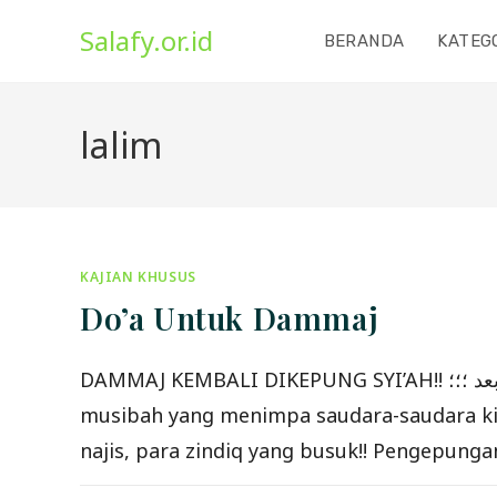
Skip
Salafy.or.id
to
BERANDA
KATEG
content
lalim
KAJIAN KHUSUS
Do’a Untuk Dammaj
DAMMAJ KEMBALI DIKEPUNG SYI’AH!! الحمد لله والصلاة والسلام على رسول الله وعلى آله وصحبه ومن والاه. أمَّا بعد ؛؛؛ Sungguh kita berduka atas
musibah yang menimpa saudara-saudara kita
najis, para zindiq yang busuk!! Pengepung