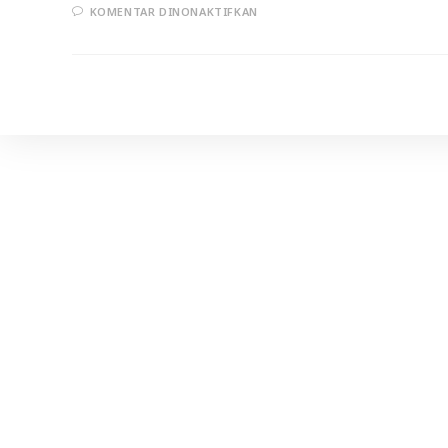
PADA
KOMENTAR DINONAKTIFKAN
DO’A
UNTUK
DAMMAJ