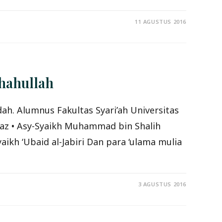
11 AGUSTUS 2016
ahullah
ah. Alumnus Fakultas Syari’ah Universitas
n Baz • Asy-Syaikh Muhammad bin Shalih
ikh ‘Ubaid al-Jabiri Dan para ‘ulama mulia
3 AGUSTUS 2016