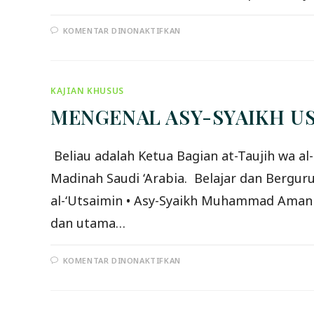
PADA
KOMENTAR DINONAKTIFKAN
HADIRILAH
KAJIAN
ILMIYYAH
MASYAIKH
AHLUS
SUNNAH
KAJIAN KHUSUS
WAL
JAMA’AH
MENGENAL ASY-SYAIKH USA
JAKARTA
Beliau adalah Ketua Bagian at-Taujih wa al
Madinah Saudi ‘Arabia. Belajar dan Berguru 
al-‘Utsaimin • Asy-Syaikh Muhammad Aman al
dan utama…
PADA
KOMENTAR DINONAKTIFKAN
MENGENAL
ASY-
SYAIKH
USAMAH
BIN