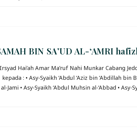
MAH BIN SA’UD AL-‘AMRI hafizh
-Irsyad Hai’ah Amar Ma’ruf Nahi Munkar Cabang Jedd
kepada : • Asy-Syaikh ‘Abdul ‘Aziz bin ‘Abdillah bi
-Jami • Asy-Syaikh ‘Abdul Muhsin al-‘Abbad • Asy-Sya