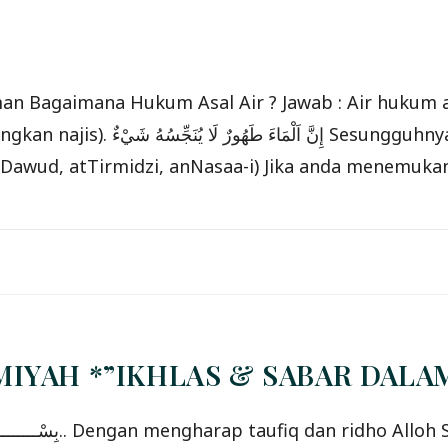
man Bagaimana Hukum Asal Air ? Jawab : Air hukum a
dalah suci (dan mensucikan), tidaklah
Dawud, atTirmidzi, anNasaa-i) Jika anda menemukan 
ILMIYAH *”IKHLAS & SABAR DALA
la, hadir dan ikuti !