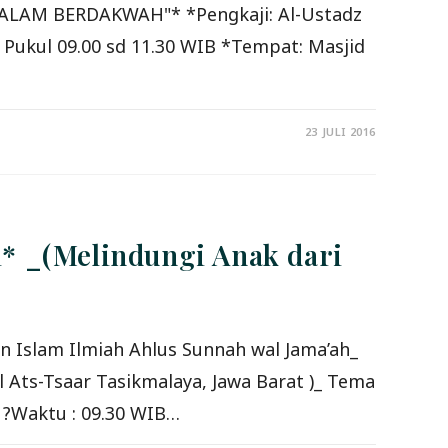
LAM BERDAKWAH"* *Pengkaji: Al-Ustadz
23 JULI 2016
i* _(Melindungi Anak dari
_ ?Waktu : 09.30 WIB…