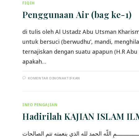
SA’UD
FIQIH
AL-‘AMRI
HAFIZHAHULLAH
Penggunaan Air (bag ke-1)
di tulis oleh Al Ustadz Abu Utsman Kharis
untuk bersuci (berwudhu’, mandi, menghilangkan najis). إِنَّ اَلْمَاءَ طَهُورٌ لَا يُنَجِّسُهُ شَيْءٌ Sesungguhnya air a
ternajiskan dengan suatu apapun (H.R Abu 
apakah…
PADA
KOMENTAR DINONAKTIFKAN
PENGGUNAAN
AIR
(BAG
KE-
1)
INFO PENGAJIAN
Hadirilah KAJIAN ISLAM 
بِسْــــــــــــــــــــــمِ اللّه الحمد لله الذي بنعمته تتم الصالحات.. Dengan mengharap taufiq dan ridho Alloh Subhanahu wa ta'a