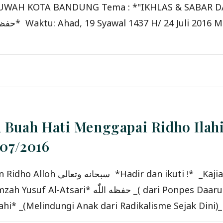
UWAH KOTA BANDUNG Tema : *"IKHLAS & SABAR DA
n Buah Hati Menggapai Ridho Ilah
/07/2016
arul Ats-Tsaar Tasikmalaya, Jawa Barat )_ Tema
hi* _(Melindungi Anak dari Radikalisme Sejak Dini)