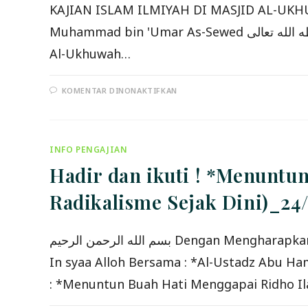
KAJIAN ISLAM ILMIYAH DI MASJID AL-UKH
Muhammad bin 'Umar As-Sewed حفظه الله تعالى* Waktu: Ahad, 19 Syawal 1437 H/ 24 Juli 2016 M Pukul 09.00 sd 11.30 WIB *Tempat: Masjid
Al-Ukhuwah…
PADA
KOMENTAR DINONAKTIFKAN
HADIRILAH
KAJIAN
ISLAM
ILMIYAH
*”IKHLAS
&
INFO PENGAJIAN
SABAR
DALAM
Hadir dan ikuti ! *Menuntu
BERDAKWAH”*
24/07/2016
Radikalisme Sejak Dini)_24
بسم الله الرحمن الرحيم Dengan Mengharapkan Ridho Alloh سبحانه وتعالى *Hadir dan ikuti !* _Kajian Islam Ilmiah Ahlus Sunnah wal Jama’ah_
In syaa Alloh Bersama : *Al-Ustadz Abu Hamzah Yusuf Al-Atsari* حفظه اللّٰه _( dari Ponpes Da
: *Menuntun Buah Hati Menggapai Ridho Ila