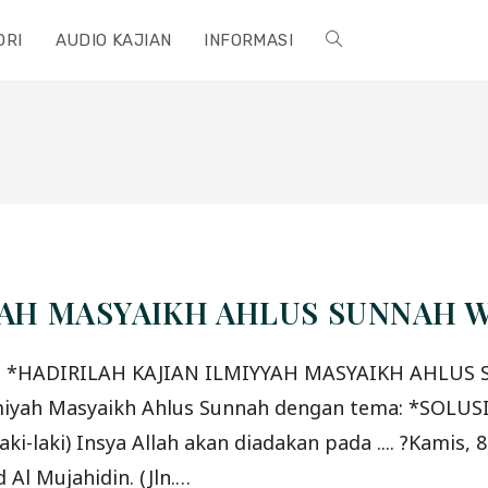
ORI
AUDIO KAJIAN
INFORMASI
TOGGLE
WEBSITE
SEARCH
YAH MASYAIKH AHLUS SUNNAH W
n Ilmiyah Masyaikh Ahlus Sunnah dengan tema: *S
aki) Insya Allah akan diadakan pada .... ?Kamis, 
 Al Mujahidin. (Jln.…