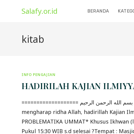
Skip
Salafy.or.id
to
BERANDA
KATEG
content
kitab
INFO PENGAJIAN
HADIRILAH KAJIAN ILMIY
=================== بسم الله الرحمن الرحيم *HADIRILAH KAJIAN ILMIYYAH MASYAIKH AHLUS SUNNAH WAL JAMA'AH JAKARTA* Dengan
mengharap ridha Allah, hadirillah Kajia
PROBLEMATIKA UMMAT* Khusus Ikhwan (laki-l
Pukul 15:30 WIB s.d selesai ?Tempat : Masjid