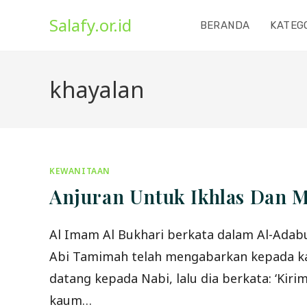
Skip
Salafy.or.id
to
BERANDA
KATEG
content
khayalan
KEWANITAAN
Anjuran Untuk Ikhlas Dan M
Al Imam Al Bukhari berkata dalam Al-Adabu
Abi Tamimah telah mengabarkan kepada kami
datang kepada Nabi, lalu dia berkata: ‘Kir
kaum…