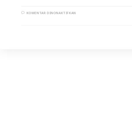
PADA
KOMENTAR DINONAKTIFKAN
ANJURAN
UNTUK
IKHLAS
DAN
MENJAGA
WAKTU
(A)