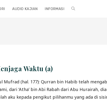
ORI
AUDIO KAJIAN
INFORMASI
TOGGLE
WEBSITE
SEARCH
enjaga Waktu (a)
l Mufrad (hal. 177): Qurran bin Habib telah mengab
, dari ‘Atha’ bin Abi Rabah dari Abu Hurairah, di
imlah aku kepada pengikut pilihanmu yang ada di sis