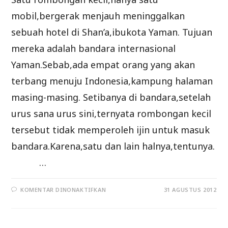
mobil,bergerak menjauh meninggalkan
sebuah hotel di Shan’a,ibukota Yaman. Tujuan
mereka adalah bandara internasional
Yaman.Sebab,ada empat orang yang akan
terbang menuju Indonesia,kampung halaman
masing-masing. Setibanya di bandara,setelah
urus sana urus sini,ternyata rombongan kecil
tersebut tidak memperoleh ijin untuk masuk
bandara.Karena,satu dan lain halnya,tentunya.
…
PADA
KOMENTAR DINONAKTIFKAN
31 AGUSTUS 2012
MUNGKIN,INI
LEBIH
BAIK!