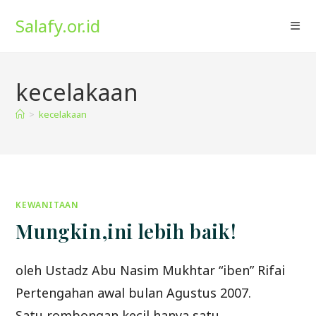
Skip
Salafy.or.id
to
content
kecelakaan
>
kecelakaan
KEWANITAAN
Mungkin,ini lebih baik!
oleh Ustadz Abu Nasim Mukhtar “iben” Rifai
Pertengahan awal bulan Agustus 2007.
Satu rombongan kecil,hanya satu