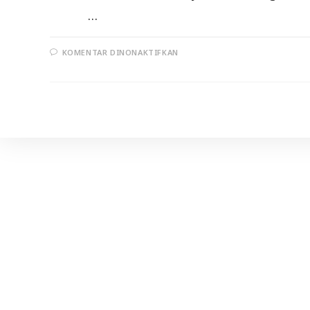
…
PADA
KOMENTAR DINONAKTIFKAN
MUNGKIN,INI
LEBIH
BAIK!