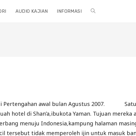
ORI
AUDIO KAJIAN
INFORMASI
TOGGLE
WEBSITE
SEARCH
ifai Pertengahan awal bulan Agustus 2007. Satu 
ah hotel di Shan’a,ibukota Yaman. Tujuan mereka a
erbang menuju Indonesia,kampung halaman masing-
cil tersebut tidak memperoleh ijin untuk masuk ban