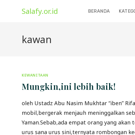
Skip
Salafy.or.id
to
BERANDA
KATEG
content
kawan
KEWANITAAN
Mungkin,ini lebih baik!
oleh Ustadz Abu Nasim Mukhtar “iben” R
mobil,bergerak menjauh meninggalkan sebu
Yaman.Sebab,ada empat orang yang akan t
urus sana urus sini,ternyata rombongan ke