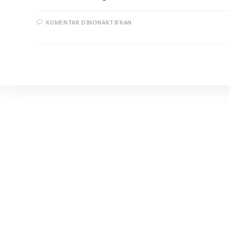
PADA
KOMENTAR DINONAKTIFKAN
NASIHAT
UMUM