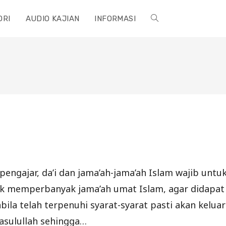
ORI
AUDIO KAJIAN
INFORMASI
TOGGLE
WEBSITE
SEARCH
pengajar, da’i dan jama’ah-jama’ah Islam wajib unt
k memperbanyak jama’ah umat Islam, agar didapat 
bila telah terpenuhi syarat-syarat pasti akan kelu
asulullah sehingga…