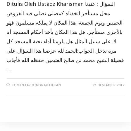
Ditulis Oleh Ustadz Kharisman السؤال : عندنا
محل مستأجر اتخذناه كمصلى نصلي فيه الفروض
الخمس ويوم الجمعة. هذا المكان لا يملكه مسلمون فهو
بالأجرى مستأجر. هل هذا المكان يأخذ أحكام المسجد أم
لا. على سبيل المثال هل يلزمنا أداء تحية المسجد كل
مرة ندخل الجواب:الحمد لله عرضنا هذا السؤال على
فضيلة الشيخ محمد بن صالح العثيمين حفظه الله فأجاب
:…
PADA
KOMENTAR DINONAKTIFKAN
21 DESEMBER 2012
FATWA
PARA
ULAMA
TENTANG
STATUS
TEMPAT
SHOLAT
YANG
TIDAK
DIWAKAFKAN