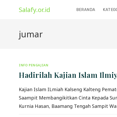
Skip
Salafy.or.id
to
BERANDA
KATEG
content
jumar
INFO PENGAJIAN
Hadirilah Kajian Islam Ilmi
Kajian Islam ILmiah Kalseng Kalteng Pemat
Saampit Membangikitkan Cinta Kepada Sunnah
Kurnia Hasan, Baamang Tengah Sampit Waktu