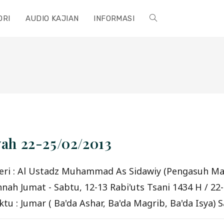
ORI
AUDIO KAJIAN
INFORMASI
TOGGLE
WEBSITE
SEARCH
yah 22-25/02/2013
eri : Al Ustadz Muhammad As Sidawiy (Pengasuh Ma'
 Jumat - Sabtu, 12-13 Rabi'uts Tsani 1434 H / 22-2
 : Jumar ( Ba'da Ashar, Ba'da Magrib, Ba'da Isya) 