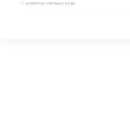
PADA
KOMENTAR DINONAKTIFKAN
HADIRILAH
KAJIAN
ISLAM
ILMIYAH
22-
25/02/2013