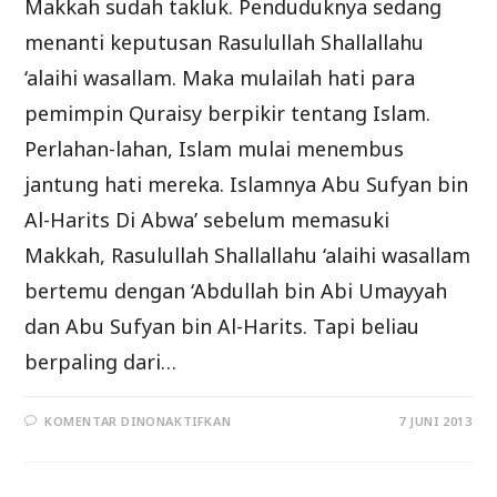
Makkah sudah takluk. Penduduknya sedang
menanti keputusan Rasulullah Shallallahu
‘alaihi wasallam. Maka mulailah hati para
pemimpin Quraisy berpikir tentang Islam.
Perlahan-lahan, Islam mulai menembus
jantung hati mereka. Islamnya Abu Sufyan bin
Al-Harits Di Abwa’ sebelum memasuki
Makkah, Rasulullah Shallallahu ‘alaihi wasallam
bertemu dengan ‘Abdullah bin Abi Umayyah
dan Abu Sufyan bin Al-Harits. Tapi beliau
berpaling dari…
PADA
KOMENTAR DINONAKTIFKAN
7 JUNI 2013
ISLAMNYA
BEBERAPA
TOKOH
QURAISY
(FAT-