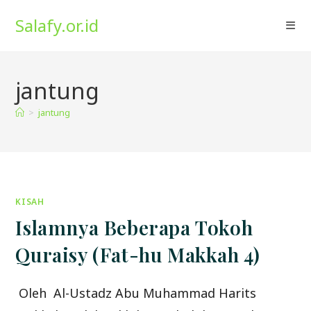
Skip
Salafy.or.id
to
content
jantung
>
jantung
KISAH
Islamnya Beberapa Tokoh
Quraisy (Fat-hu Makkah 4)
Oleh Al-Ustadz Abu Muhammad Harits