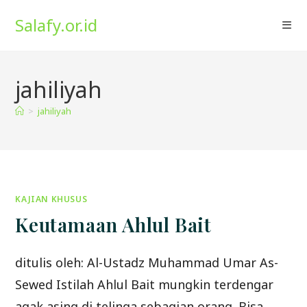
Skip
Salafy.or.id
to
content
jahiliyah
>
jahiliyah
KAJIAN KHUSUS
Keutamaan Ahlul Bait
ditulis oleh: Al-Ustadz Muhammad Umar As-
Sewed Istilah Ahlul Bait mungkin terdengar
agak asing di telinga sebagian orang. Bisa