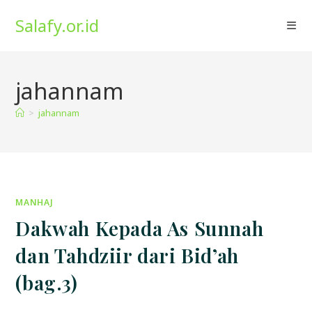
Skip
Salafy.or.id
to
content
jahannam
>
jahannam
MANHAJ
Dakwah Kepada As Sunnah
dan Tahdziir dari Bid’ah
(bag.3)