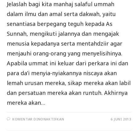
Jelaslah bagi kita manhaj salaful ummah
dalam ilmu dan amal serta dakwah, yaitu
senantiasa berpegang teguh kepada As
Sunnah, mengikuti jalannya dan mengajak
menusia kepadanya serta mentahdziir agar
menjauhi orang-orang yang menyelisihinya.
Apabila ummat ini keluar dari perkara ini dan
para da’i menyia-nyiakannya niscaya akan
lemah urusan mereka, sikap mereka akan labil
dan persatuan mereka akan runtuh. Akhirnya
mereka akan…
PADA
KOMENTAR DINONAKTIFKAN
6 JUNI 2013
DAKWAH
KEPADA
AS
SUNNAH