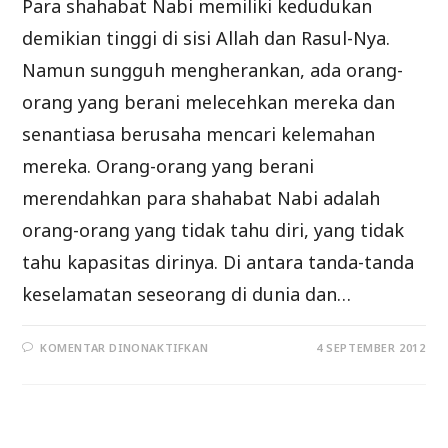
Para shahabat Nabi memiliki kedudukan
demikian tinggi di sisi Allah dan Rasul-Nya.
Namun sungguh mengherankan, ada orang-
orang yang berani melecehkan mereka dan
senantiasa berusaha mencari kelemahan
mereka. Orang-orang yang berani
merendahkan para shahabat Nabi adalah
orang-orang yang tidak tahu diri, yang tidak
tahu kapasitas dirinya. Di antara tanda-tanda
keselamatan seseorang di dunia dan…
PADA
KOMENTAR DINONAKTIFKAN
4 SEPTEMBER 2012
KESUDAHAN
ORANG-
ORANG
YANG
MENCELA
SAHABAT
NABI