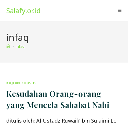
Skip
Salafy.or.id
to
content
infaq
>
infaq
KAJIAN KHUSUS
Kesudahan Orang-orang
yang Mencela Sahabat Nabi
ditulis oleh: Al-Ustadz Ruwaifi’ bin Sulaimi Lc