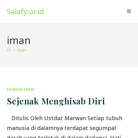
Skip
Salafy.or.id
to
content
iman
>
iman
KEWANITAAN
Sejenak Menghisab Diri
Ditulis Oleh Ustdaz Marwan Setiap tubuh
manusia di dalamnya terdapat segumpal
darah yang terletak di dalam dadanya. Hati