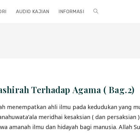
ORI
AUDIO KAJIAN
INFORMASI
TOGGLE
WEBSITE
SEARCH
shirah Terhadap Agama ( Bag.2)
ah menempatkan ahli ilmu pada kedudukan yang mul
hanahuwata'ala meridhai kesaksian ( dan persaksia
lmu dan hidayah bagi manusia. Allah Subhahanahuwata’ala be