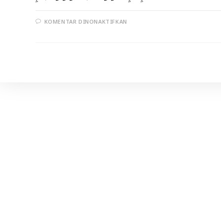
PADA
KOMENTAR DINONAKTIFKAN
DAKWAH
DENGAN
ILMU
DAN
BASHIRAH
TERHADAP
AGAMA
(
BAG.2)