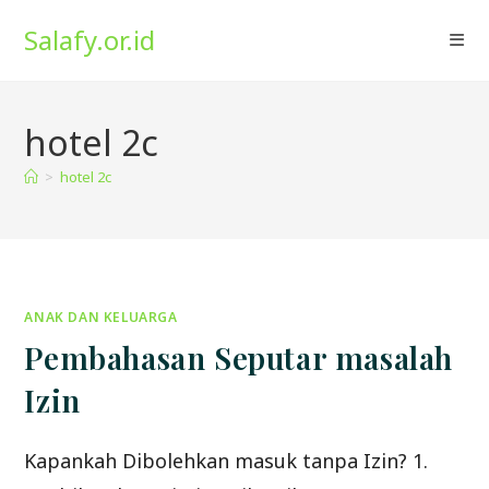
Skip
Salafy.or.id
to
content
hotel 2c
>
hotel 2c
ANAK DAN KELUARGA
Pembahasan Seputar masalah
Izin
Kapankah Dibolehkan masuk tanpa Izin? 1.