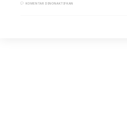
PADA
KOMENTAR DINONAKTIFKAN
ANJURAN
UNTUK
IKHLAS
DAN
MENJAGA
WAKTU
(D)