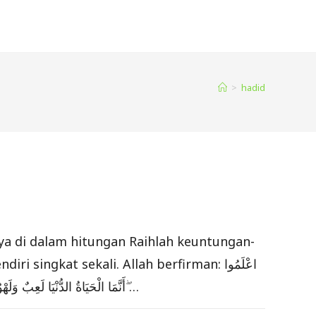
>
hadid
ya di dalam hitungan Raihlah keuntungan-
gkat sekali. Allah berfirman: اعْلَمُوا
أَنَّمَا الْحَيَاةُ الدُّنْيَا لَعِبٌ وَلَهْوٌ وَزِينَةٌ وَتَفَاخُرٌ بَيْنَكُمْ وَتَكَاثُرٌ فِي الْأَمْوَالِ وَالْأَوْلَادِ ۖ كَمَثَلِ غَيْثٍ أَعْجَبَ الْكُفَّارَ نَبَاتُهُ ثُمَّ يَهِيجُ فَتَرَاهُ مُصْفَرًّا ثُمَّ يَكُونُ حُطَامًا ۖ…