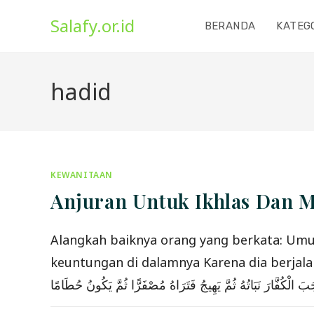
Skip
Salafy.or.id
to
BERANDA
KATEG
content
hadid
KEWANITAAN
Anjuran Untuk Ikhlas Dan M
Alangkah baiknya orang yang berkata: Umur
keuntungan di dalamnya Karena dia berjalan se