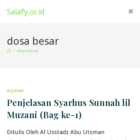
Skip
Salafy.or.id
to
content
dosa besar
>
dosa besar
AQIDAH
Penjelasan Syarhus Sunnah lil
Muzani (Bag ke-1)
Ditulis Oleh Al Usstadz Abu Utsman