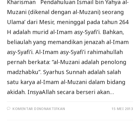
Kharisman Pendahuluan Ismail bin Yahya al-
Muzani (dikenal dengan al-Muzani) seorang
Ulama’ dari Mesir, meninggal pada tahun 264
H adalah murid al-Imam asy-Syafi’i. Bahkan,
beliaulah yang memandikan jenazah al-Imam
asy-Syafi’i. Al-Imam asy-Syafi’i rahimahullah
pernah berkata: “al-Muzani adalah penolong
madzhabku”. Syarhus Sunnah adalah salah
satu karya al-Imam al-Muzani dalam bidang
akidah. InsyaAllah secara berseri akan…
PADA
KOMENTAR DINONAKTIFKAN
15 MEI 2013
PENJELASAN
SYARHUS
SUNNAH
LIL
MUZANI
(BAG
KE-