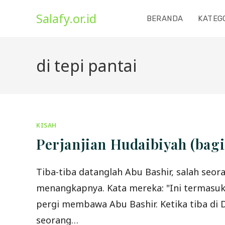
Skip
Salafy.or.id
to
BERANDA
KATEG
content
di tepi pantai
KISAH
Perjanjian Hudaibiyah (bagi
Tiba-tiba datanglah Abu Bashir, salah seo
menangkapnya. Kata mereka: "Ini termasuk 
pergi membawa Abu Bashir. Ketika tiba di
seorang…