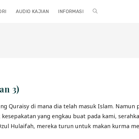
ORI
AUDIO KAJIAN
INFORMASI
TOGGLE
WEBSITE
SEARCH
an 3)
rang Quraisy di mana dia telah masuk Islam. Namun
kesepakatan yang engkau buat pada kami, serahkan
 Dzul Hulaifah, mereka turun untuk makan kurma me