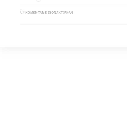
PADA
KOMENTAR DINONAKTIFKAN
PERJANJIAN
HUDAIBIYAH
(BAGIAN
3)