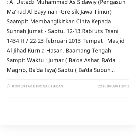
: Al Ustadz Muhammad As Sidawiy (Pengasuh
Ma'had Al Bayyinah -Greisik Jawa Timur)
Saampit Membangikitkan Cinta Kepada
Sunnah Jumat - Sabtu, 12-13 Rabi'uts Tsani
1434 H / 22-23 februari 2013 Tempat : Masjid
Al Jihad Kurnia Hasan, Baamang Tengah
Sampit Waktu : Jumar ( Ba'da Ashar, Ba'da
Magrib, Ba'da Isya) Sabtu ( Ba'da Subuh…
PADA
KOMENTAR DINONAKTIFKAN
22 FEBRUARI 2013
HADIRILAH
KAJIAN
ISLAM
ILMIYAH
22-
25/02/2013