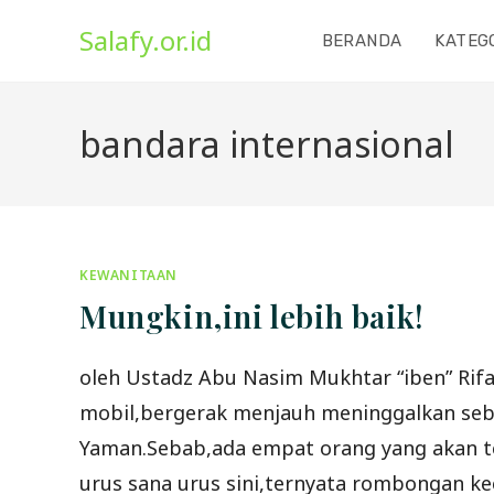
Skip
Salafy.or.id
to
BERANDA
KATEG
content
bandara internasional
KEWANITAAN
Mungkin,ini lebih baik!
oleh Ustadz Abu Nasim Mukhtar “iben” R
mobil,bergerak menjauh meninggalkan sebu
Yaman.Sebab,ada empat orang yang akan t
urus sana urus sini,ternyata rombongan ke