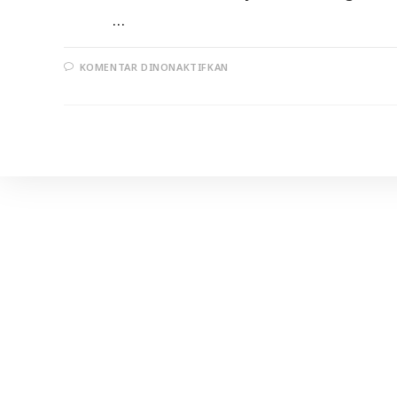
…
PADA
KOMENTAR DINONAKTIFKAN
MUNGKIN,INI
LEBIH
BAIK!