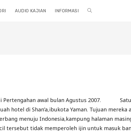
ORI
AUDIO KAJIAN
INFORMASI
TOGGLE
WEBSITE
SEARCH
ifai Pertengahan awal bulan Agustus 2007. Satu 
ah hotel di Shan’a,ibukota Yaman. Tujuan mereka a
erbang menuju Indonesia,kampung halaman masing-
cil tersebut tidak memperoleh ijin untuk masuk ban