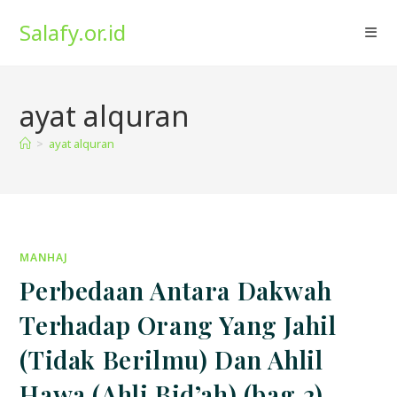
Skip
Salafy.or.id
to
content
ayat alquran
>
ayat alquran
MANHAJ
Perbedaan Antara Dakwah
Terhadap Orang Yang Jahil
(Tidak Berilmu) Dan Ahlil
Hawa (Ahli Bid’ah) (bag.2)