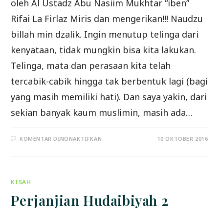
oleh Al Ustadz Abu Nasiim Mukhtar “iben”
Rifai La Firlaz Miris dan mengerikan!!! Naudzu
billah min dzalik. Ingin menutup telinga dari
kenyataan, tidak mungkin bisa kita lakukan.
Telinga, mata dan perasaan kita telah
tercabik-cabik hingga tak berbentuk lagi (bagi
yang masih memiliki hati). Dan saya yakin, dari
sekian banyak kaum muslimin, masih ada…
PADA
KOMENTAR DINONAKTIFKAN
10 OKTOBER 2016
GADIS
KECILMU?
GADIS
KECILMU?
KISAH
Perjanjian Hudaibiyah 2