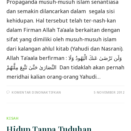
Propaganda musuh-musuh islam senantiasa
dan semakin dilancarkan dalam segala sisi
kehidupan. Hal tersebut telah ter-nash-kan
dalam Firman Allah Ta’aala berkaitan dengan
sifat yang dimiliki oleh musuh-musuh islam
dari kalangan ahlul kitab (Yahudi dan Nasrani).
Allah Ta’aala berfirman : وَلَن تَرْضَىٰ عَنكَ الْيَهُودُ وَلَا
النَّصَارَىٰ حَتَّىٰ تَتَّبِعَ مِلَّتَهُمْ Dan tidaklah akan pernah
meridhai kalian orang-orang Yahudi…
PADA
KOMENTAR DINONAKTIFKAN
5 NOVEMBER 2012
BAHASAN
SINGKAT
TENTANG
MENUTUP
AURAT
KISAH
Hidup Tanpa Tuduhan