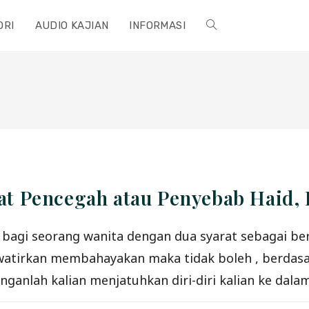
ORI
AUDIO KAJIAN
INFORMASI
TOGGLE
WEBSITE
SEARCH
 Pencegah atau Penyebab Haid,
bagi seorang wanita dengan dua syarat sebagai beri
hayakan maka tidak boleh , berdasarkan firman Allah Ta’ala ِلَى
التَّهْلُكَةِ ۛ وَأَحْسِنُوا ۛ إِنَّ اللَّهَ يُحِبُّ “ .. dan janganlah kalian menjat