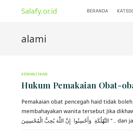
Skip
Salafy.or.id
to
BERANDA
KATEG
content
alami
KEWANITAAN
Hukum Pemakaian Obat-obat
Pemakaian obat pencegah haid tidak boleh 
membahayakan wanita tersebut Jika dikhawatirkan memba
 الْمُحْسِنِينَ