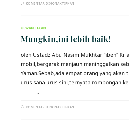
PADA
KOMENTAR DINONAKTIFKAN
HUKUM
PEMAKAIAN
OBAT-
OBAT
PENCEGAH
ATAU
KEWANITAAN
PENYEBAB
HAID,
Mungkin,ini lebih baik!
PENCEGAH
KEHAMILAN
oleh Ustadz Abu Nasim Mukhtar “iben” R
mobil,bergerak menjauh meninggalkan sebu
Yaman.Sebab,ada empat orang yang akan t
urus sana urus sini,ternyata rombongan ke
…
PADA
KOMENTAR DINONAKTIFKAN
MUNGKIN,INI
LEBIH
BAIK!