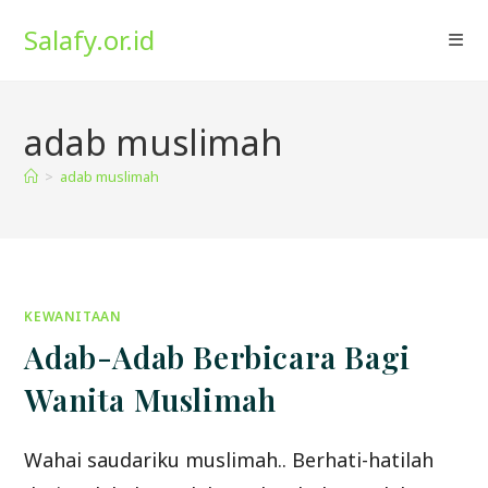
Skip
Salafy.or.id
to
content
adab muslimah
>
adab muslimah
KEWANITAAN
Adab-Adab Berbicara Bagi
Wanita Muslimah
Wahai saudariku muslimah.. Berhati-hatilah