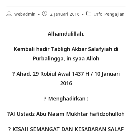
Post
Post
Post
webadmin
2 Januari 2016
Info Pengajian
author:
published:
category:
Alhamdulillah,
Kembali hadir Tabligh Akbar Salafyiah di
Purbalingga, in syaa Alloh
? Ahad, 29 Robiul Awal 1437 H / 10 Januari
2016
? Menghadirkan :
?Al Ustadz Abu Nasim Mukhtar hafidzohulloh
? KISAH SEMANGAT DAN KESABARAN SALAF