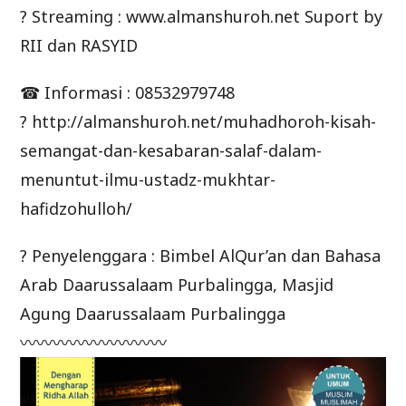
? Streaming : www.almanshuroh.net Suport by
RII dan RASYID
☎ Informasi : 08532979748
? http://almanshuroh.net/muhadhoroh-kisah-
semangat-dan-kesabaran-salaf-dalam-
menuntut-ilmu-ustadz-mukhtar-
hafidzohulloh/
? Penyelenggara : Bimbel AlQur’an dan Bahasa
Arab Daarussalaam Purbalingga, Masjid
Agung Daarussalaam Purbalingga
〰〰〰〰〰〰〰〰〰