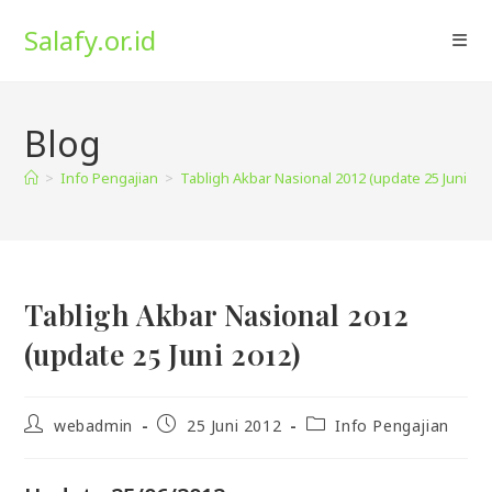
Skip
Salafy.or.id
to
content
Blog
>
Info Pengajian
>
Tabligh Akbar Nasional 2012 (update 25 Juni 20
Tabligh Akbar Nasional 2012
(update 25 Juni 2012)
Post
Post
Post
webadmin
25 Juni 2012
Info Pengajian
author:
published:
category: