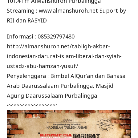
101.4 fm AlManshuroh Purbalingga
Streaming : www.almanshuroh.net Suport by
RII dan RASYID
Informasi : 085329797480
http://almanshuroh.net/tabligh-akbar-
indonesian-darurat-islam-liberal-dan-syiah-
ustadz-abu-hamzah-yusuf/
Penyelenggara : Bimbel AlQur’an dan Bahasa
Arab Daarussalaam Purbalingga, Masjid
Agung Daarussalaam Purbalingga
〰〰〰〰〰〰〰〰〰