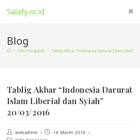
Skip
Salafy.or.id
to
content
Blog
>
Info Pengajian
>
Tablig Akbar “Indonesia Darurat Islam Liberial
Tablig Akbar “Indonesia Darurat
Islam Liberial dan Syiah”
20/03/2016
Post
Post
webadmin
16 Maret 2016
author:
published:
Post