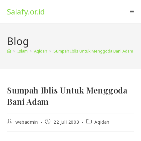
Skip
Salafy.or.id
to
content
Blog
>
Islam
>
Aqidah
>
Sumpah Iblis Untuk Menggoda Bani Adam
Sumpah Iblis Untuk Menggoda
Bani Adam
Post
Post
Post
webadmin
22 Juli 2003
Aqidah
author:
published:
category: