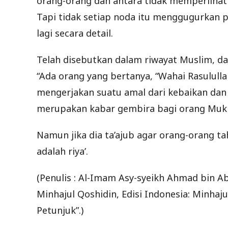
orang-orang dan antara tidak memperlihatka
Tapi tidak setiap noda itu menggugurkan p
lagi secara detail.
Telah disebutkan dalam riwayat Muslim, dar
“Ada orang yang bertanya, “Wahai Rasulul
mengerjakan suatu amal dari kebaikan dan
merupakan kabar gembira bagi orang Mukmi
Namun jika dia ta’ajub agar orang-orang t
adalah riya’.
(Penulis : Al-Imam Asy-syeikh Ahmad bin
Minhajul Qoshidin, Edisi Indonesia: Minha
Petunjuk”.)