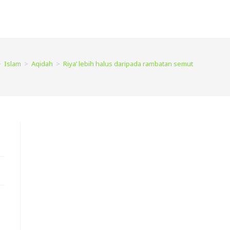
>
Islam
>
Aqidah
>
Riya’ lebih halus daripada rambatan semut