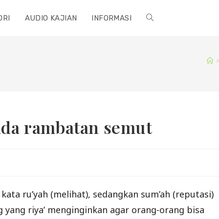
ORI
AUDIO KAJIAN
INFORMASI
TOGGLE
WEBSITE
SEARCH
pada rambatan semut
i kata ru’yah (melihat), sedangkan sum’ah (reputasi)
g yang riya’ menginginkan agar orang-orang bisa