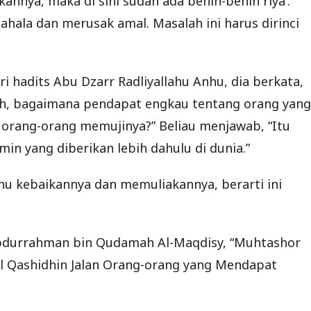
nnya, maka di sini sudah ada benih-benih riya’.
ahala dan merusak amal. Masalah ini harus dirinci
i hadits Abu Dzarr Radliyallahu Anhu, dia berkata,
lah, bagaimana pendapat engkau tentang orang yang
 orang-orang memujinya?” Beliau menjawab, “Itu
n yang diberikan lebih dahulu di dunia.”
ahu kebaikannya dan memuliakannya, berarti ini
 Abdurrahman bin Qudamah Al-Maqdisy, “Muhtashor
jul Qashidhin Jalan Orang-orang yang Mendapat