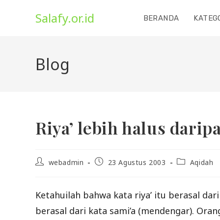
Skip
Salafy.or.id
to
BERANDA
KATEG
content
Blog
Riya’ lebih halus dari
Post
Post
Post
webadmin
23 Agustus 2003
Aqidah
author:
published:
category:
Ketahuilah bahwa kata riya’ itu berasal dar
berasal dari kata sami’a (mendengar). Oran