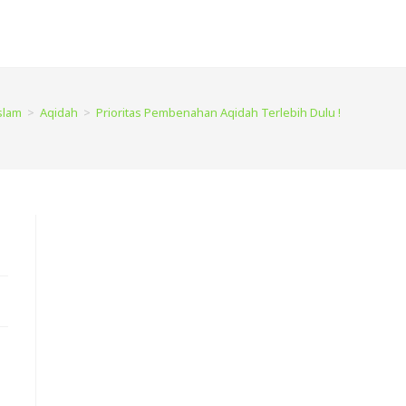
slam
>
Aqidah
>
Prioritas Pembenahan Aqidah Terlebih Dulu !