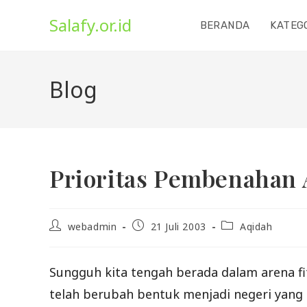
Skip
Salafy.or.id
to
BERANDA
KATEG
content
Blog
Prioritas Pembenahan 
Post
Post
Post
webadmin
21 Juli 2003
Aqidah
author:
published:
category:
Sungguh kita tengah berada dalam arena f
telah berubah bentuk menjadi negeri yang