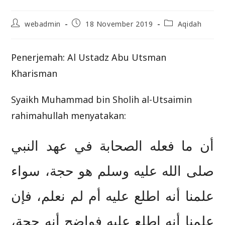
Post
Post
Post
webadmin
18 November 2019
Aqidah
author:
published:
category:
Penerjemah: Al Ustadz Abu Utsman
Kharisman
Syaikh Muhammad bin Sholih al-Utsaimin
rahimahullah menyatakan:
أن ما فعله الصحابة في عهد النبي
صلى الله عليه وسلم هو حجة، سواء
علمنا أنه اطلع عليه أم لم نعلم، فإن
علمنا أنه اطلع عليه فواضح أنه حجة،