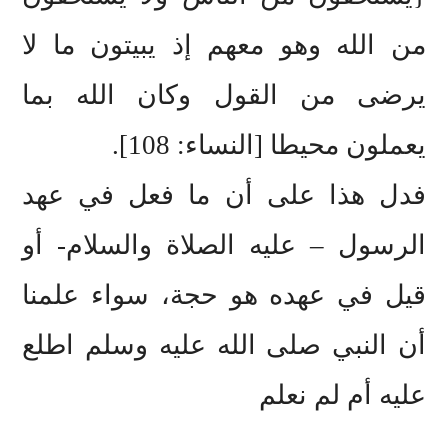
من الله وهو معهم إذ يبيتون ما لا
يرضى من القول وكان الله بما
يعملون محيطا [النساء: 108].
فدل هذا على أن ما فعل في عهد
الرسول – عليه الصلاة والسلام- أو
قيل في عهده هو حجة، سواء علمنا
أن النبي صلى الله عليه وسلم اطلع
عليه أم لم نعلم