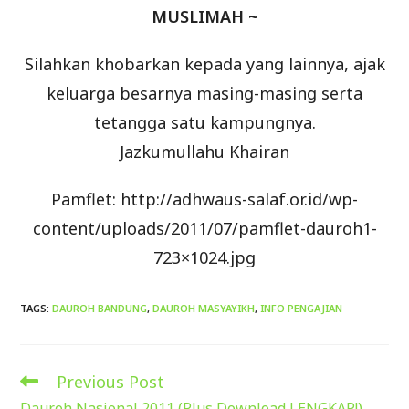
MUSLIMAH ~
Silahkan khobarkan kepada yang lainnya, ajak
keluarga besarnya masing-masing serta
tetangga satu kampungnya.
Jazkumullahu Khairan
Pamflet: http://adhwaus-salaf.or.id/wp-
content/uploads/2011/07/pamflet-dauroh1-
723×1024.jpg
TAGS
:
DAUROH BANDUNG
,
DAUROH MASYAYIKH
,
INFO PENGAJIAN
Previous Post
Read
more
Dauroh Nasional 2011 (Plus Download LENGKAP!)