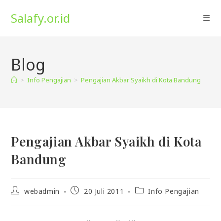
Skip
Salafy.or.id
to
content
Blog
>
Info Pengajian
>
Pengajian Akbar Syaikh di Kota Bandung
Pengajian Akbar Syaikh di Kota
Bandung
Post
Post
Post
webadmin
20 Juli 2011
Info Pengajian
author:
published:
category: