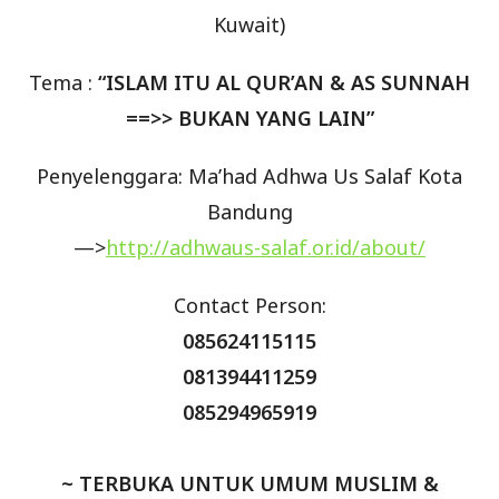
Kuwait)
Tema :
“ISLAM ITU AL QUR’AN & AS SUNNAH
==>> BUKAN YANG LAIN”
Penyelenggara: Ma’had Adhwa Us Salaf Kota
Bandung
—>
http://adhwaus-salaf.or.id​/about/
Contact Person:
085624115115
081394411259
085294965919
~ TERBUKA UNTUK UMUM MUSLIM &