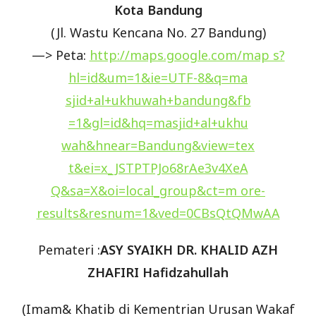
Kota Bandung
(Jl. Wastu Kencana No. 27 Bandung)
—> Peta:
http://maps.google.com/map ​s?
hl=id&um=1&ie=UTF-8&q=ma​
sjid+al+ukhuwah+bandung&fb​
=1&gl=id&hq=masjid+al+ukhu​
wah&hnear=Bandung&view=tex​
t&ei=x_JSTPTPJo68rAe3v4XeA​
Q&sa=X&oi=local_group&ct=m​ ore-
results&resnum=1&ved=0​CBsQtQMwAA
Pemateri :
ASY SYAIKH DR. KHALID AZH
ZHAFIRI Hafidzahullah
(Imam& Khatib di Kementrian Urusan Wakaf