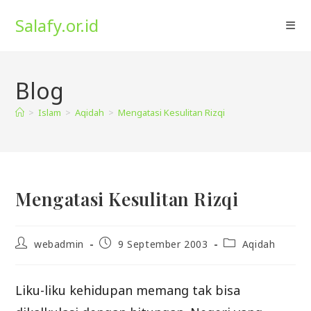
Skip
Salafy.or.id
to
content
Blog
>
Islam
>
Aqidah
>
Mengatasi Kesulitan Rizqi
Mengatasi Kesulitan Rizqi
Post
Post
Post
webadmin
9 September 2003
Aqidah
author:
published:
category:
Liku-liku kehidupan memang tak bisa