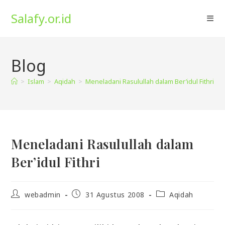
Skip
Salafy.or.id
to
content
Blog
>
Islam
>
Aqidah
>
Meneladani Rasulullah dalam Ber’idul Fithri
Meneladani Rasulullah dalam
Ber’idul Fithri
Post
Post
Post
webadmin
31 Agustus 2008
Aqidah
author:
published:
category: