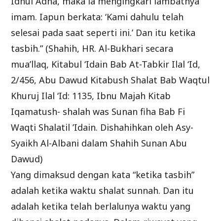
Idhul Adha, maka ia mengingkari lambatnya
imam. Iapun berkata: ‘Kami dahulu telah
selesai pada saat seperti ini.’ Dan itu ketika
tasbih.” (Shahih, HR. Al-Bukhari secara
mua’llaq, Kitabul ‘Idain Bab At-Tabkir Ilal ‘Id,
2/456, Abu Dawud Kitabush Shalat Bab Waqtul
Khuruj Ilal ‘Id: 1135, Ibnu Majah Kitab
Iqamatush- shalah was Sunan fiha Bab Fi
Waqti Shalatil ’Idain. Dishahihkan oleh Asy-
Syaikh Al-Albani dalam Shahih Sunan Abu
Dawud)
Yang dimaksud dengan kata “ketika tasbih”
adalah ketika waktu shalat sunnah. Dan itu
adalah ketika telah berlalunya waktu yang