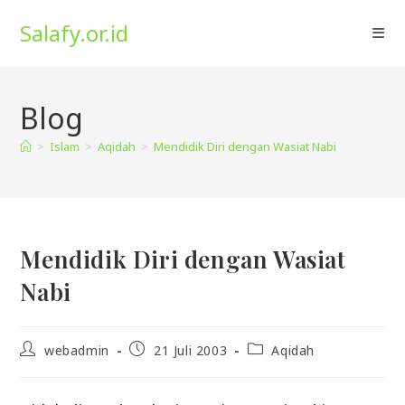
Skip
Salafy.or.id
to
content
Blog
>
Islam
>
Aqidah
>
Mendidik Diri dengan Wasiat Nabi
Mendidik Diri dengan Wasiat
Nabi
Post
Post
Post
webadmin
21 Juli 2003
Aqidah
author:
published:
category: