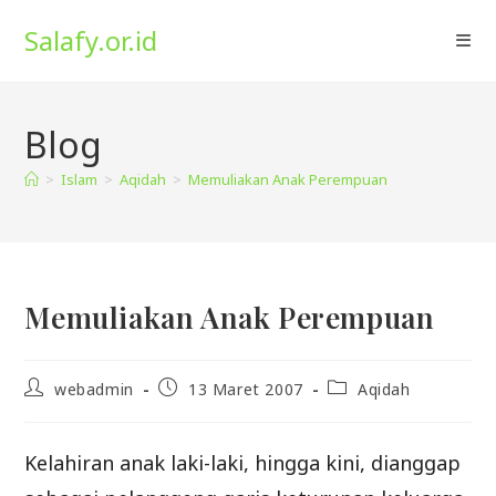
Skip
Salafy.or.id
to
content
Blog
>
Islam
>
Aqidah
>
Memuliakan Anak Perempuan
Memuliakan Anak Perempuan
Post
Post
Post
webadmin
13 Maret 2007
Aqidah
author:
published:
category:
Kelahiran anak laki-laki, hingga kini, dianggap