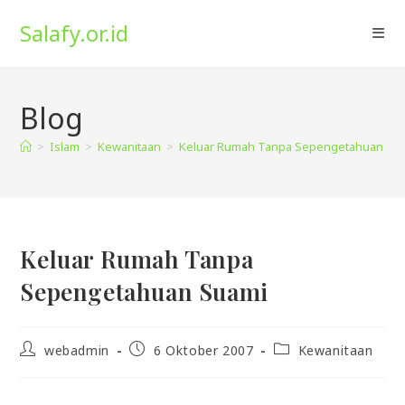
Skip
Salafy.or.id
to
content
Blog
>
Islam
>
Kewanitaan
>
Keluar Rumah Tanpa Sepengetahuan Su
Keluar Rumah Tanpa
Sepengetahuan Suami
Post
Post
Post
webadmin
6 Oktober 2007
Kewanitaan
author:
published:
category: