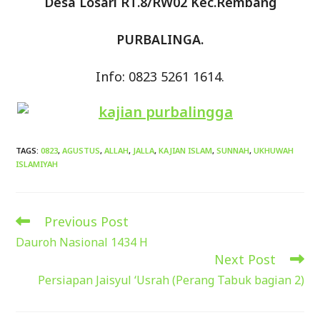
Desa Losari RT.8/RW02 Kec.Rembang
PURBALINGA.
Info: 0823 5261 1614.
TAGS
:
0823
,
AGUSTUS
,
ALLAH
,
JALLA
,
KAJIAN ISLAM
,
SUNNAH
,
UKHUWAH
ISLAMIYAH
Previous Post
Read
more
Dauroh Nasional 1434 H
articles
Next Post
Persiapan Jaisyul ‘Usrah (Perang Tabuk bagian 2)