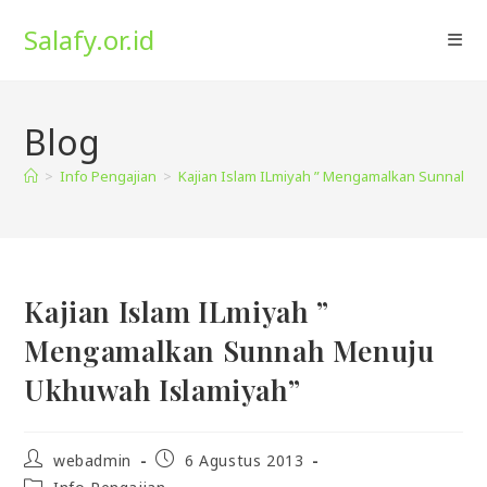
Skip
Salafy.or.id
to
content
Blog
>
Info Pengajian
>
Kajian Islam ILmiyah ” Mengamalkan Sunnah 
Kajian Islam ILmiyah ”
Mengamalkan Sunnah Menuju
Ukhuwah Islamiyah”
Post
Post
webadmin
6 Agustus 2013
author:
published:
Post