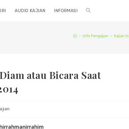
ORI
AUDIO KAJIAN
INFORMASI
TOGGLE
WEBSITE
>
Info Pengajian
>
Kajian I
SEARCH
 Diam atau Bicara Saat
2014
ajian
ahirrahmanirrahim