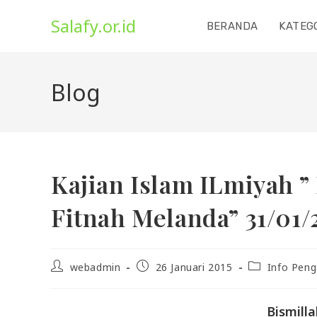
Skip
Salafy.or.id
to
BERANDA
KATEG
content
Blog
Kajian Islam ILmiyah ”
Fitnah Melanda” 31/01/
Post
Post
Post
webadmin
26 Januari 2015
Info Peng
author:
published:
category:
Bismill