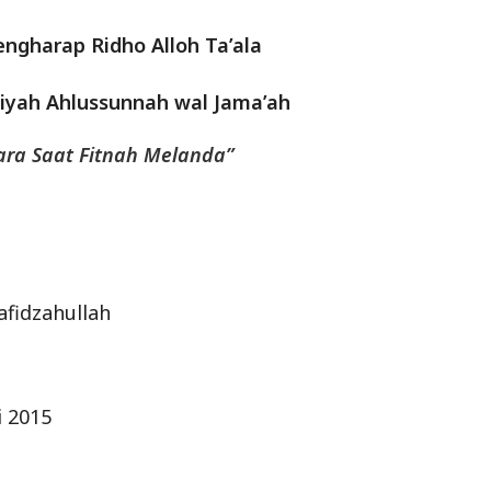
gharap Ridho Alloh Ta’ala
miyah Ahlussunnah wal Jama’ah
ara Saat Fitnah Melanda”
afidzahullah
i 2015