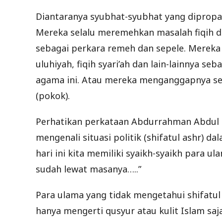
Diantaranya syubhat-syubhat yang dipropag
Mereka selalu meremehkan masalah fiqih 
sebagai perkara remeh dan sepele. Mereka
uluhiyah, fiqih syari’ah dan lain-lainnya seb
agama ini. Atau mereka menganggapnya seb
(pokok).
Perhatikan perkataan Abdurrahman Abdul
mengenali situasi politik (shifatul ashr) d
hari ini kita memiliki syaikh-syaikh para u
sudah lewat masanya…..”
Para ulama yang tidak mengetahui shifatu
hanya mengerti qusyur atau kulit Islam s