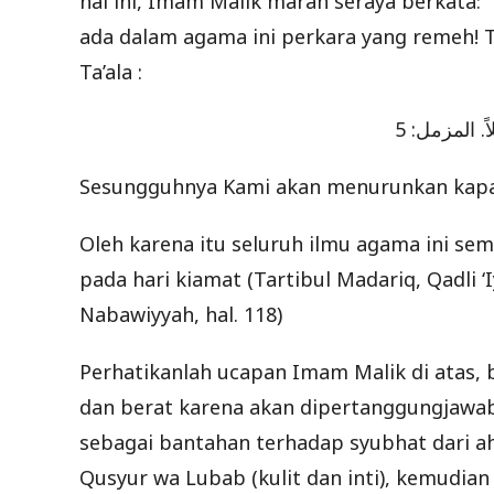
hal ini, Imam Malik marah seraya berkata: 
ada dalam agama ini perkara yang remeh!
Ta’ala :
ِيلاً. المزمل: 5
Sesungguhnya Kami akan menurunkan kapad
Oleh karena itu seluruh ilmu agama ini se
pada hari kiamat (Tartibul Madariq, Qadli ‘
Nabawiyyah, hal. 118)
Perhatikanlah ucapan Imam Malik di atas,
dan berat karena akan dipertanggungjawab
sebagai bantahan terhadap syubhat dari ah
Qusyur wa Lubab (kulit dan inti), kemud