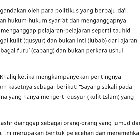
andakan oleh para politikus yang berbaju da’i.
dan hukum-hukum syari’at dan menganggapnya
 menganggap pelajaran-pelajaran seperti tauhid
agai kulit (qusyur) dan bukan inti (lubab) dari ajaran
agai furu’ (cabang) dan bukan perkara ushul
 Khaliq ketika mengkampanyekan pentingnya
alam kasetnya sebagai berikut: “Sayang sekali pada
lama yang hanya mengerti qusyur (kulit Islam) yang
l ashr dianggap sebagai orang-orang yang jumud da
aja. Ini merupakan bentuk pelecehan dan meremehka