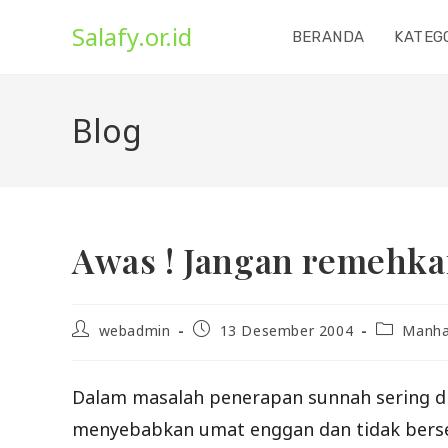
Skip
Salafy.or.id
to
BERANDA
KATEG
content
Blog
Awas ! Jangan remehka
Post
Post
Post
webadmin
13 Desember 2004
Manha
author:
published:
category:
Dalam masalah penerapan sunnah sering dil
menyebabkan umat enggan dan tidak ber