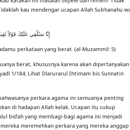
“Kau katakan ini masalah sepele dan remeh? Tidak
 Tidaklah kau mendengar ucapan Allah Subhanahu w
إِنَّا سَنُلْقِي عَلَيْكَ قَوْلاً ثَق
amu perkataan yang berat. (al-Muzammil: 5)
muanya berat, khususnya karena akan dipertanyakan
Iyadl 1/184; Lihat Dlarurarul Ihtimam bis Sunnatin
 bahwasanya perkara agama ini semuanya penting
kan di hadapan Allah kelak. Ucapan itu cukup
lul bid’ah yang membagi-bagi agama ini menjadi
ian mereka meremehkan perkara yang mereka anggap