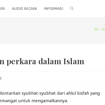
ORI
AUDIO KAJIAN
INFORMASI
TOGGLE
WEBSITE
>
I
SEARCH
n perkara dalam Islam
j
ontarkan syubhat-syubhat dari ahlul bid’ah yang
semangat untuk mengamalkannya.