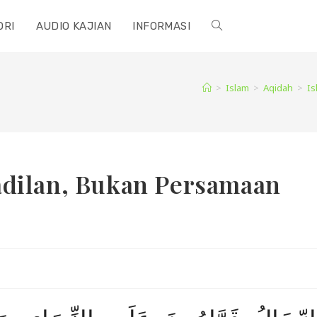
ORI
AUDIO KAJIAN
INFORMASI
TOGGLE
WEBSITE
>
Islam
>
Aqidah
>
Is
SEARCH
adilan, Bukan Persamaan