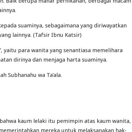
ah. Baik berupa mahar pernikahan, berbagai macam
innya.
kepada suaminya, sebagaimana yang diriwayatkan
ang lainnya. (Tafsir Ibnu Katsir)
”, yaitu para wanita yang senantiasa memelihara
tan dirinya dan menjaga harta suaminya.
llah Subhanahu wa Ta’ala.
 bahwa kaum lelaki itu pemimpin atas kaum wanita,
 memerintahkan mereka untuk melaksanakan hak-