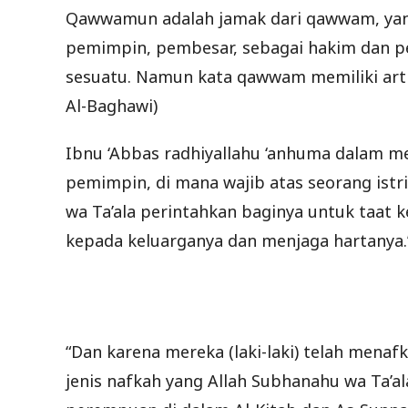
Qawwamun adalah jamak dari qawwam, yang
pemimpin, pembesar, sebagai hakim dan p
sesuatu. Namun kata qawwam memiliki arti y
Al-Baghawi)
Ibnu ‘Abbas radhiyallahu ‘anhuma dalam m
pemimpin, di mana wajib atas seorang ist
wa Ta’ala perintahkan baginya untuk taat 
kepada keluarganya dan menjaga hartanya.”
“Dan karena mereka (laki-laki) telah menaf
jenis nafkah yang Allah Subhanahu wa Ta’al