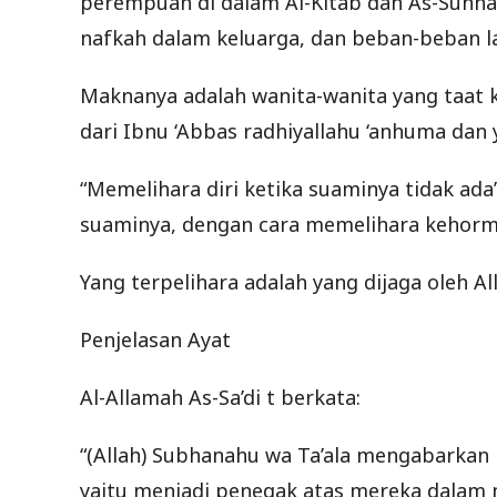
perempuan di dalam Al-Kitab dan As-Sunn
nafkah dalam keluarga, dan beban-beban la
Maknanya adalah wanita-wanita yang taat 
dari Ibnu ‘Abbas radhiyallahu ‘anhuma dan y
“Memelihara diri ketika suaminya tidak ada
suaminya, dengan cara memelihara kehorma
Yang terpelihara adalah yang dijaga oleh A
Penjelasan Ayat
Al-Allamah As-Sa’di t berkata:
“(Allah) Subhanahu wa Ta’ala mengabarkan
yaitu menjadi penegak atas mereka dalam