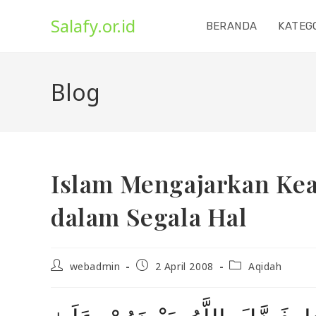
Skip
Salafy.or.id
to
BERANDA
KATEG
content
Blog
Islam Mengajarkan Ke
dalam Segala Hal
Post
Post
Post
webadmin
2 April 2008
Aqidah
author:
published:
category: