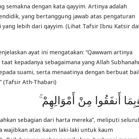
 semakna dengan kata qayyim. Artinya adalah
endidik, yang bertanggung jawab atas pengaturan
ang lebih dari qayyim. (Lihat Tafsir Ibnu Katsir da
enjelaskan ayat ini mengatakan: “Qawwam artinya
ri taat kepadanya sebagaimana yang Allah Subhanah
kepada suami, serta menaatinya dengan berbuat bai
 (Tafsir Ath-Thabari)
وَبِمَا أَنفَقُوا مِنْ أَمْوَالِهِمْ
kahkan sebagian dari harta mereka”, meliputi seluru
a wajibkan atas kaum laki-laki untuk kaum