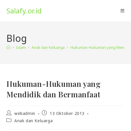
Skip
Salafy.or.id
to
content
Blog
>
Islam
>
Anak dan Keluarga
>
Hukuman-Hukuman yang Mendidik
Hukuman-Hukuman yang
Mendidik dan Bermanfaat
Post
Post
webadmin
13 Oktober 2013
author:
published:
Post
Anak dan Keluarga
category: